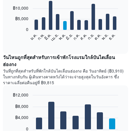
Bar
Chart
฿10,000
graphic.
chart
with
12
฿5,000
bars.
0
แผนภูมิ
ก.พ.
พ.ค.
ส.ค.
พ.ย.
มี.ค.
มิ.ย.
ก.ย.
ธ.ค.
เม.ย.
ก.ค.
ต.ค.
ม.ค.
ต่อ
End
of
ไป
interactive
นี้
chart
แสดง
วันไหนถูกที่สุดสำหรับการเข้าพักโรงแรมใกล้บันไดเลื่อน
ราคา
ฮ่องกง
เฉลี่ย
วันที่ถูกที่สุดสำหรับที่พักใกล้บันไดเลื่อนฮ่องกง คือ วันอาทิตย์ (฿3,910)
ของ
ในทางกลับกัน ผู้เดินทางคาดหวังได้ว่าจะจ่ายสูงสุดในวันอังคาร ซึ่ง
ห้อง
ราคาเฉลี่ยต่อคืนอยู่ที่ ฿9,815
พัก
ใน
฿12,000
แต่ละ
เดือน
Bar
Chart
graphic.
฿8,000
แผนภูมิ
chart
with
มี
7
฿4,000
แกน
bars.
X
1
0