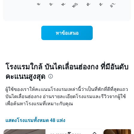
แผนภูมิ
แกน
จ.
พฤ.
อา.
พ.
ส.
อ.
ศ.
ต่อ
End
แสดง
of
ไป
เดือน
interactive
นี้
chart
แผนภูมิ
แสดง
มี
ราคา
แกน
หาข้อเสนอ
เฉลี่ย
Y
ของ
1
ห้อง
แกน
พัก
แแส
ใน
ดง
แต่ละ
โรงแรมใกล้ บันไดเลื่อนฮ่องกง ที่มีอันดับ
ราคา
วัน
เฉลี่ย
คะแนนสูงสุด
ของ
ของ
สัปดาห์
ห้อง
แผนภูมิ
พัก
ผู้ใช้ของเราให้คะแนนโรงแรมเหล่านี้ว่าเป็นที่พักที่ดีที่สุดแถว
มี
บันไดเลื่อนฮ่องกง อ่านรายละเอียดโรงแรมและรีวิวจากผู้ใช้
แกน
เพื่อค้นหาโรงแรมที่เหมาะกับคุณ
X
1
แกน
แสดงโรงแรมทั้งหมด 48 แห่ง
แสดง
วัน
ของ