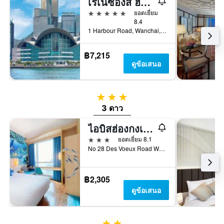
เรเนซองส์ ฮาร์เบอร์ วิว โรงแรม ฮ่องกง
5 ดาว
ยอดเยี่ยม
8.4
1 Harbour Road, Wanchai, ฮ่องกง, ฮ่องกง
฿7,215
ดูข้อเสนอ
3 ดาว
3 ดาว
ไอบิสฮ่องกงเซ็นทรัล & เซิงหว่านโฮเต็ล
3 ดาว
ยอดเยี่ยม 8.1
No 28 Des Voeux Road West, ฮ่องกง, ฮ่องกง
฿2,305
ดูข้อเสนอ
2 ดาว