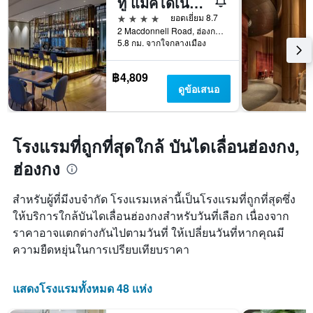
ทู แมคโดเนลโรด
สัปดาห์
4 ดาว
ยอดเยี่ยม 8.7
แผนภูมิ
2 Macdonnell Road, ฮ่องกง, ฮ่องกง
มี
5.8 กม. จากใจกลางเมือง
แกน
Y
1
฿4,809
แกน
ดูข้อเสนอ
แแส
ดง
ราคา
เฉลี่ย
โรงแรมที่ถูกที่สุดใกล้ บันไดเลื่อนฮ่องกง,
ของ
ฮ่องกง
ห้อง
พัก
สำหรับผู้ที่มีงบจำกัด โรงแรมเหล่านี้เป็นโรงแรมที่ถูกที่สุดซึ่ง
ให้บริการใกล้บันไดเลื่อนฮ่องกงสำหรับวันที่เลือก เนื่องจาก
ราคาอาจแตกต่างกันไปตามวันที่ ให้เปลี่ยนวันที่หากคุณมี
ความยืดหยุ่นในการเปรียบเทียบราคา
แสดงโรงแรมทั้งหมด 48 แห่ง