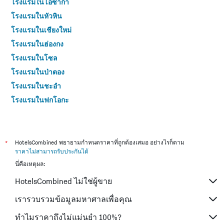
โรงแรมในโอซาก้า
โรงแรมในหัวหิน
โรงแรมในเชียงใหม่
โรงแรมในฮ่องกง
โรงแรมในโซล
โรงแรมในป่าตอง
โรงแรมในชะอำ
โรงแรมในฟุกุโอกะ
โรงแรมในกระบี่
โรงแรมในซัปโปโร
โรงแรมในเซี่ยงไฮ้
*
HotelsCombined พยายามกำหนดราคาที่ถูกต้องเสมอ อย่างไรก็ตาม
ราคาไม่สามารถรับประกันได้
โรงแรมในเกาะช้าง (ตราด)
นี่คือเหตุผล:
โรงแรมในเกาะสมุย
HotelsCombined ไม่ใช่ผู้ขาย
โรงแรมในไทเป
โรงแรมในหาดใหญ่
เรารวบรวมข้อมูลมหาศาลเพื่อคุณ
โรงแรมในชลบุรี
ทำไมราคาถึงไม่แม่นยำ 100%?