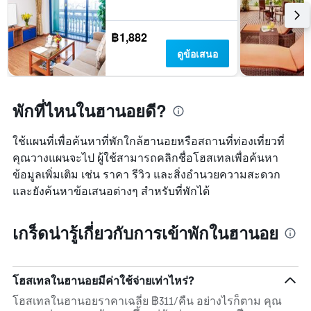
฿1,882
ดูข้อเสนอ
พักที่ไหนในฮานอยดี?
ใช้แผนที่เพื่อค้นหาที่พักใกล้ฮานอยหรือสถานที่ท่องเที่ยวที่
คุณวางแผนจะไป ผู้ใช้สามารถคลิกชื่อโฮสเทลเพื่อค้นหา
ข้อมูลเพิ่มเติม เช่น ราคา รีวิว และสิ่งอำนวยความสะดวก
และยังค้นหาข้อเสนอต่างๆ สำหรับที่พักได้
เกร็ดน่ารู้เกี่ยวกับการเข้าพักในฮานอย
โฮสเทลในฮานอยมีค่าใช้จ่ายเท่าไหร่?
โฮสเทลในฮานอยราคาเฉลี่ย ฿311/คืน อย่างไรก็ตาม คุณ