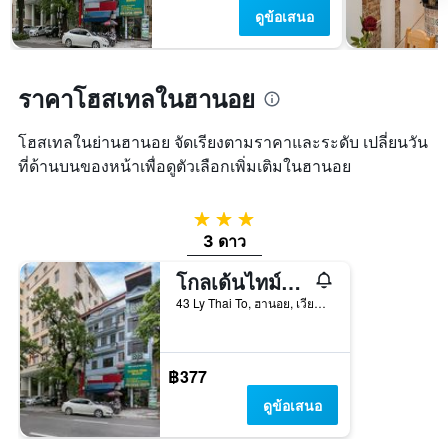
แผนภูมิ
ดูข้อเสนอ
มี
แกน
Y
1
ราคาโฮสเทลในฮานอย
แกน
แแส
ดง
โฮสเทลในย่านฮานอย จัดเรียงตามราคาและระดับ เปลี่ยนวัน
ราคา
ที่ด้านบนของหน้าเพื่อดูตัวเลือกเพิ่มเติมในฮานอย
เฉลี่ย
ของ
ห้อง
3 ดาว
พัก
3 ดาว
โกลเด้นไทม์โฮสเทล
43 Ly Thai To, ฮานอย, เวียดนาม
฿377
ดูข้อเสนอ