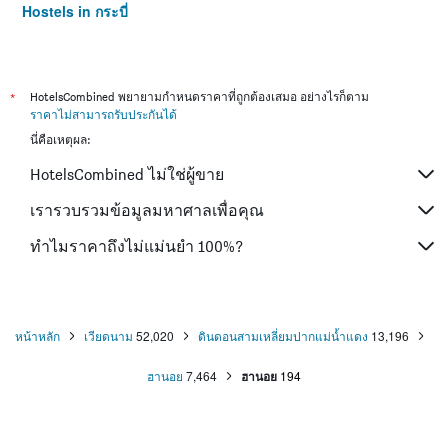
Hostels in กระบี่
Hostels in ซัปโปโร
Hostels in เกาะสมุย
Hostels in เซี่ยงไฮ้
*
HotelsCombined พยายามกำหนดราคาที่ถูกต้องเสมอ อย่างไรก็ตาม
ราคาไม่สามารถรับประกันได้
Hostels in ไทเป
นี่คือเหตุผล:
Hostels in หาดใหญ่
HotelsCombined ไม่ใช่ผู้ขาย
Hostels in ภูเก็ต
Hostels in เกียวโต
เรารวบรวมข้อมูลมหาศาลเพื่อคุณ
ทำไมราคาถึงไม่แม่นยำ 100%?
หน้าหลัก
เวียดนาม
52,020
ดินดอนสามเหลี่ยมปากแม่น้ำแดง
13,196
ฮานอย
7,464
ฮานอย
194