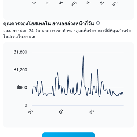
อ.
พฤ.
ส.
จ.
พ.
ศ.
อา.
1
ต่อ
End
แกน
of
ไป
interactive
แสดง
นี้
chart
เดือน
แสดง
คุณควรจองโฮสเทลใน ฮานอยล่วงหน้ากี่วัน
แผนภูมิ
ราคา
จองอย่างน้อย 24 วันก่อนการเข้าพักของคุณเพื่อรับราคาที่ดีที่สุดสำหรับ
มี
เฉลี่ย
โฮสเทลในฮานอย
แกน
ของ
Y
ห้อง
1
พัก
฿1,800
แกน
ใน
Line
Chart
แแส
แต่ละ
graphic.
chart
ดง
with
วัน
฿1,200
ราคา
90
ของ
data
เฉลี่ย
สัปดาห์
points.
ของ
แผนภูมิ
฿600
ห้อง
มี
แผนภูมิ
พัก
แกน
ต่อ
X
0
ไป
1
90
60
30
นี้
End
แกน
of
แสดง
แสดง
interactive
การ
chart
วัน
เปลี่ยนแปลง
ของ
ของ