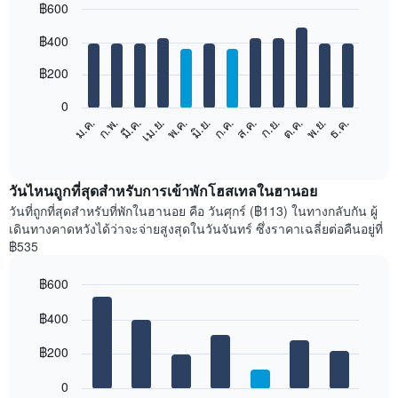
฿600
Bar
Chart
฿400
graphic.
chart
with
12
฿200
bars.
0
แผนภูมิ
ม.ค.
ก.พ.
มี.ค.
เม.ย.
พ.ค.
มิ.ย.
ก.ค.
ส.ค.
ก.ย.
ต.ค.
พ.ย.
ธ.ค.
ต่อ
End
of
ไป
interactive
นี้
chart
แสดง
วันไหนถูกที่สุดสำหรับการเข้าพักโฮสเทลในฮานอย
ราคา
วันที่ถูกที่สุดสำหรับที่พักในฮานอย คือ วันศุกร์ (฿113) ในทางกลับกัน ผู้
เฉลี่ย
เดินทางคาดหวังได้ว่าจะจ่ายสูงสุดในวันจันทร์ ซึ่งราคาเฉลี่ยต่อคืนอยู่ที่
ของ
฿535
ห้อง
พัก
฿600
ใน
Bar
แต่ละ
Chart
graphic.
฿400
chart
เดือน
with
แผนภูมิ
7
฿200
มี
bars.
แกน
0
X
แผนภูมิ