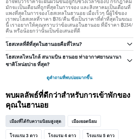
อาจพบว่าราคาจะผันผวนขึ้นอยู่กับช่วงเวลาของปี กรกฎาคม
มักจะเป็นเดือนที่ถูกที่สุดในการจอง และสิงหาคมเป็นเดือนที่
แพงที่สุดในการจองโฮสเทลในฮานอย เมื่อเร็วๆ นี้ผู้ใช้ของ
เราพบโฮสเทลที่ราคา ฿76/คืน ซึ่งเป็นราคาที่ต่ำที่สุดในขณะ
นี้ เราอยากให้คุณทราบว่าข้อเสนอในฮานอย ที่มีราคา ฿234/
คืน หรือน้อยกว่านั้นเป็นข้อเสนอที่ดี
โฮสเทลที่ดีที่สุดในฮานอยคือที่ไหน?
โฮสเทลไหนใกล้ สนามบิน ฮานอย ท่าอากาศยานนานา
ชาติโหน่ยบ่าย ที่สุด?
ดูคำถามที่พบบ่อยมากขึ้น
พบผลลัพธ์ที่ดีกว่าสำหรับการเข้าพักของ
คุณในฮานอย
เมืองที่ได้รับความนิยมสูงสุด
เมืองยอดนิยม
โรงแรม 3 ดาว
โรงแรม 4 ดาว
โรงแรม 5 ดาว