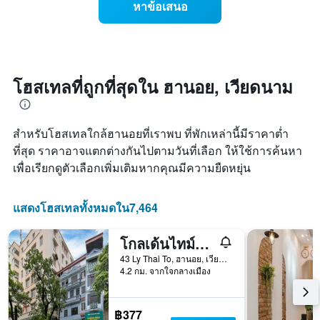
สัปดาห์
หาข้อเสนอ
ราคา
แผนภูมิ
ห้อง
มี
พัก
แกน
เมื่อ
Y
ใกล้
1
ถึง
โฮสเทลที่ถูกที่สุดใน ฮานอย, เวียดนาม
แกน
วัน
แแส
ที่
ดง
เข้า
ราคา
สำหรับโฮสเทลใกล้ฮานอยที่เราพบ ที่พักเหล่านี้มีราคาต่ำ
พัก
เฉลี่ย
แผนภูมิ
ที่สุด ราคาอาจแตกต่างกันไปตามวันที่เลือก ให้ใช้การค้นหา
ของ
มี
เพื่อเรียกดูตัวเลือกเพิ่มเติมหากคุณมีความยืดหยุ่น
ห้อง
แกน
พัก
X
1
แสดงโฮสเทลทั้งหมดใน7,464
แกน
แสดง
โกลเด้นไทม์โฮสเทล
จำนวน
วัน
43 Ly Thai To, ฮานอย, เวียดนาม
ก่อน
4.2 กม. จากใจกลางเมือง
การ
เข้า
พัก
฿377