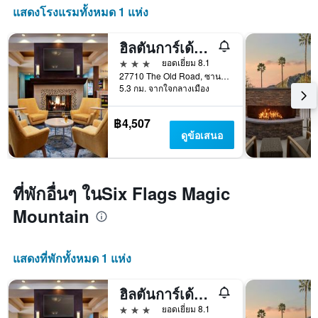
แสดงโรงแรมทั้งหมด 1 แห่ง
ฮิลตันการ์เด้นอินน์ วาเลนเซีย ซิกซ์แฟลกส์
3 ดาว
ยอดเยี่ยม 8.1
27710 The Old Road, ซานตาแคลริต้า, CA, สหรัฐอเมริกา
5.3 กม. จากใจกลางเมือง
฿4,507
ดูข้อเสนอ
ที่พักอื่นๆ ในSix Flags Magic
Mountain
แสดงที่พักทั้งหมด 1 แห่ง
ฮิลตันการ์เด้นอินน์ วาเลนเซีย ซิกซ์แฟลกส์
3 ดาว
ยอดเยี่ยม 8.1