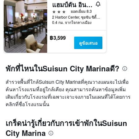
แฮมป์ตัน อินน์แอนด์สวีทส์ เซอซูนซิตี้ วอเทอร์ฟรอนท์
3 ดาว
ยอดเยี่ยม 8.3
2 Harbor Center, ซุยซัน ซิตี้, CA, สหรัฐอเมริกา
0.4 กม. จากใจกลางเมือง
฿3,599
ดูข้อเสนอ
พักที่ไหนในSuisun City Marinaดี?
สำรวจพื้นที่ใกล้Suisun City Marinaที่คุณวางแผนจะไปเพื่อ
ค้นหาโรงแรมที่อยู่ใกล้เคียง คุณสามารถค้นหาข้อมูลเพิ่ม
เติมเกี่ยวกับโรงแรมที่เฉพาะเจาะจงภายในแผนที่ได้โดยการ
คลิกที่ชื่อโรงแรมนั้น
เกร็ดน่ารู้เกี่ยวกับการเข้าพักในSuisun
City Marina