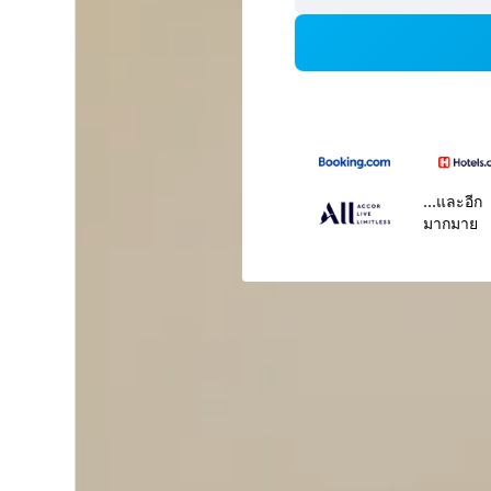
...และอีก
มากมาย