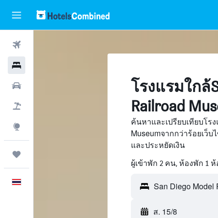
ตั๋วเครื่องบิน
โรงแรม
โรงแรมใกล้S
รถเช่า
Railroad Mu
เที่ยวบิน+โรงแรม
ค้นหาและเปรียบเทียบโรง
สำรวจ
Museumจากกว่าร้อยเว็บ
และประหยัดเงิน
ทริป
ผู้เข้าพัก 2 คน, ห้องพัก 1 ห
ภาษาไทย
ส. 15/8