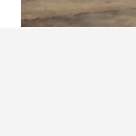
หน้าหลัก
สหรัฐอเมริกา
1,006,985
แคลิฟอ
ข้อมูลเชิงลึกเกี
ใช้เคล็ดลับจากข้อมูล HotelsCombi
เดือนไหนถูกที่สุดสำหรับการจอ
เดือนที่ถูกที่สุดสำหรับการจองโรงแร
ทางกลับกัน เดือนที่ค่าที่พักแพงที่สุด
฿45,000
Bar
Chart
฿30,000
graphic.
chart
with
12
฿15,000
bars.