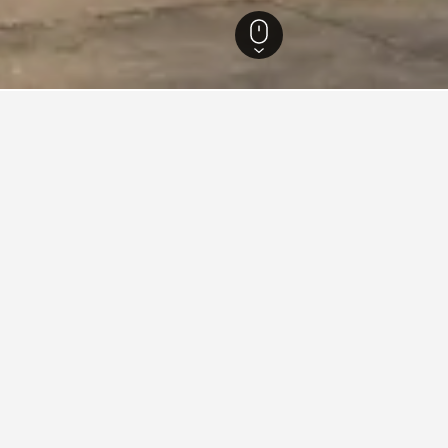
ร์เนีย
88,087
ลอสแอนเจลิส
6,432
Beverly Grove
่ยวกับการเดินทางสำหรับโรงแรมใ
ned ของเราเพื่อช่วยคุณค้นหาโรงแรมสำหรับทริปครั้งถัดไปของคุ
งโรงแรมในBeverly Grove
วันไหนถูกที่สุดสำหรับการ
มในBeverly Groveคือสิงหาคม (฿4,578) ใน
วันที่ถูกที่สุดสำหรับที่พักในBev
ในBeverly Groveคือมิถุนายน (฿34,824)
เดินทางคาดหวังได้ว่าจะจ่ายสูงสุ
฿15,000
Bar
Chart
graphic.
฿10,000
chart
with
7
฿5,000
bars.