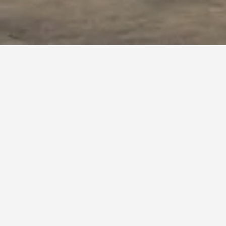
นBeverly Grove
ณใน Beverly Grove
เข้าพักโรงแรมในBeverly Grove
erly Grove คือ วันพุธ (฿8,304) ในทางกลับกัน ผู้
ดในวันเสาร์ ซึ่งราคาเฉลี่ยต่อคืนอยู่ที่ ฿13,177