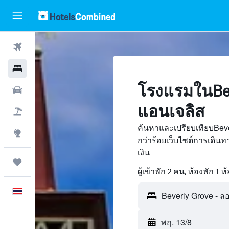
ตั๋วเครื่องบิน
โรงแรม
โรงแรมในBev
รถเช่า
แอนเจลิส
เที่ยวบิน+โรงแรม
ค้นหาและเปรียบเทียบBev
สำรวจ
กว่าร้อยเว็บไซต์การเดิ
เงิน
ทริป
ผู้เข้าพัก 2 คน, ห้องพัก 1 ห
ภาษาไทย
พฤ. 13/8