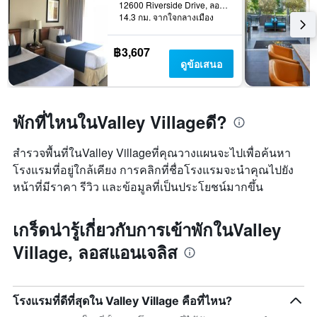
12600 Riverside Drive, ลอสแอนเจลิส, CA, สหรัฐอเมริกา
การ
14.3 กม. จากใจกลางเมือง
เข้า
พัก
แผนภูมิ
฿3,607
มี
ดูข้อเสนอ
แกน
Y
1
แกน
พักที่ไหนในValley Villageดี?
แแส
ดง
สำรวจพื้นที่ในValley Villageที่คุณวางแผนจะไปเพื่อค้นหา
ราคา
โรงแรมที่อยู่ใกล้เคียง การคลิกที่ชื่อโรงแรมจะนำคุณไปยัง
เฉลี่ย
ของ
หน้าที่มีราคา รีวิว และข้อมูลที่เป็นประโยชน์มากขึ้น
ห้อง
พัก
เกร็ดน่ารู้เกี่ยวกับการเข้าพักในValley
Village, ลอสแอนเจลิส
โรงแรมที่ดีที่สุดใน Valley Village คือที่ไหน?