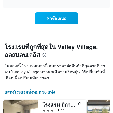
แสดง
แสดง
interactive
วัน
การ
chart
ของ
เปลี่ยนแปลง
สัปดาห์
ของ
หาข้อเสนอ
แผนภูมิ
ราคา
มี
ห้อง
แกน
พัก
Y
เมื่อ
1
ใกล้
แกน
ถึง
โรงแรมที่ถูกที่สุดใน Valley Village,
แแส
วัน
ดง
ลอสแอนเจลิส
ที่
ราคา
เข้า
เฉลี่ย
พัก
ในขณะนี้ โรงแรมเหล่านี้เสนอราคาต่อคืนต่ำที่สุดจากที่เรา
ของ
แผนภูมิ
พบในValley Village หากคุณมีความยืดหยุ่น ให้เปลี่ยนวันที่
ห้อง
มี
พัก
เลือกเพื่อเปรียบเทียบราคา
แกน
X
1
แสดงโรงแรมทั้งหมด 36 แห่ง
แกน
แสดง
จำนวน
โรงแรม มิกาโดะ - ยูนิเวอร์แซล สตูดิโอ/เบอร์แบงค์
วัน
3 ดาว
ดี 7.1
ก่อน