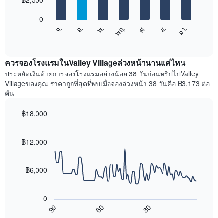
฿2,500
มี
bars.
แกน
0
X
แผนภูมิ
ศ.
พฤ.
พ.
อ.
จ.
อา.
ส.
1
ต่อ
End
แกน
of
ไป
interactive
แสดง
นี้
chart
เดือน
แสดง
ควรจองโรงแรมในValley Villageล่วงหน้านานแค่ไหน
แผนภูมิ
ราคา
ประหยัดเงินด้วยการจองโรงแรมอย่างน้อย 38 วันก่อนทริปไปValley
มี
เฉลี่ย
Villageของคุณ ราคาถูกที่สุดที่พบเมื่อจองล่วงหน้า 38 วันคือ ฿3,173 ต่อ
แกน
ของ
คืน
Y
ห้อง
1
พัก
฿18,000
แกน
ใน
แแส
Line
แต่ละ
Chart
ดง
graphic.
chart
วัน
with
ราคา
฿12,000
ของ
90
เฉลี่ย
สัปดาห์
data
ของ
แผนภูมิ
points.
ห้อง
฿6,000
มี
พัก
แกน
แผนภูมิ
X
ต่อ
0
1
ไป
90
60
30
แกน
นี้
End
of