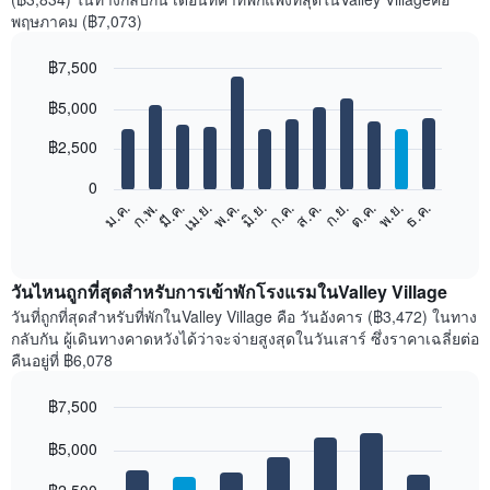
พฤษภาคม (฿7,073)
฿7,500
Bar
Chart
฿5,000
graphic.
chart
with
12
฿2,500
bars.
0
แผนภูมิ
ม.ค.
ก.พ.
มี.ค.
เม.ย.
พ.ค.
มิ.ย.
ก.ค.
ส.ค.
ก.ย.
ต.ค.
พ.ย.
ธ.ค.
ต่อ
End
of
ไป
interactive
นี้
chart
แสดง
วันไหนถูกที่สุดสำหรับการเข้าพักโรงแรมในValley Village
ราคา
วันที่ถูกที่สุดสำหรับที่พักในValley Village คือ วันอังคาร (฿3,472) ในทาง
เฉลี่ย
กลับกัน ผู้เดินทางคาดหวังได้ว่าจะจ่ายสูงสุดในวันเสาร์ ซึ่งราคาเฉลี่ยต่อ
ของ
คืนอยู่ที่ ฿6,078
ห้อง
พัก
฿7,500
ใน
Bar
แต่ละ
Chart
graphic.
฿5,000
chart
เดือน
with
แผนภูมิ
7