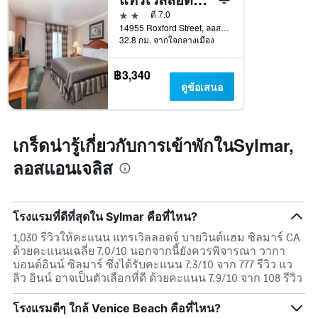
สัปดาห์
2 ดาว
ดี 7.0
แผนภูมิ
14955 Roxford Street, ลอสแอนเจลิส, CA, สหรัฐอเมริกา
มี
32.8 กม. จากใจกลางเมือง
แกน
Y
1
฿3,340
แกน
ดูข้อเสนอ
แแส
ดง
ราคา
เฉลี่ย
เกร็ดน่ารู้เกี่ยวกับการเข้าพักในSylmar,
ของ
ลอสแอนเจลิส
ห้อง
พัก
โรงแรมที่ดีที่สุดใน Sylmar คือที่ไหน?
1,030 รีวิวให้คะแนน แทรเวิลลอดจ์ บายวินด์แฮม ซิลมาร์ CA
ด้วยคะแนนเฉลี่ย 7.0/10 นอกจากนี้ยังควรพิจารณา วากา
บอนด์อินน์ ซิลมาร์ ซึ่งได้รับคะแนน 7.3/10 จาก 777 รีวิว แว
ลิว อินน์ อาจเป็นตัวเลือกที่ดี ด้วยคะแนน 7.9/10 จาก 108 รีวิว
โรงแรมดีๆ ใกล้ Venice Beach คือที่ไหน?