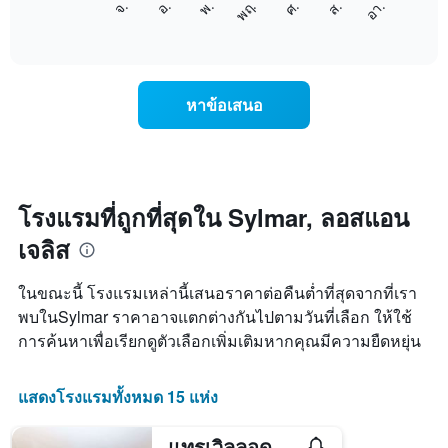
ศ.
พฤ.
พ.
อ.
จ.
อา.
ส.
1
ต่อ
End
แกน
of
ไป
interactive
แสดง
นี้
chart
เดือน
แสดง
แผนภูมิ
ราคา
หาข้อเสนอ
มี
เฉลี่ย
แกน
ของ
Y
ห้อง
1
พัก
แกน
ใน
แแส
แต่ละ
โรงแรมที่ถูกที่สุดใน Sylmar, ลอสแอน
ดง
วัน
ราคา
เจลิส
ของ
เฉลี่ย
สัปดาห์
ของ
แผนภูมิ
ในขณะนี้ โรงแรมเหล่านี้เสนอราคาต่อคืนต่ำที่สุดจากที่เรา
ห้อง
มี
พัก
พบในSylmar ราคาอาจแตกต่างกันไปตามวันที่เลือก ให้ใช้
แกน
การค้นหาเพื่อเรียกดูตัวเลือกเพิ่มเติมหากคุณมีความยืดหยุ่น
X
1
แกน
แสดงโรงแรมทั้งหมด 15 แห่ง
แสดง
วัน
ของ
แทรเวิลลอดจ์ บายวินด์แฮม ซิลมาร์ CA