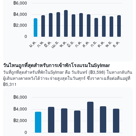
฿6,000
Bar
Chart
฿4,000
graphic.
chart
with
12
฿2,000
bars.
0
แผนภูมิ
ม.ค.
ก.พ.
มี.ค.
เม.ย.
พ.ค.
มิ.ย.
ก.ค.
ส.ค.
ก.ย.
ต.ค.
พ.ย.
ธ.ค.
ต่อ
End
of
ไป
interactive
นี้
chart
แสดง
วันไหนถูกที่สุดสำหรับการเข้าพักโรงแรมในSylmar
ราคา
วันที่ถูกที่สุดสำหรับที่พักในSylmar คือ วันจันทร์ (฿3,598) ในทางกลับกัน
เฉลี่ย
ผู้เดินทางคาดหวังได้ว่าจะจ่ายสูงสุดในวันศุกร์ ซึ่งราคาเฉลี่ยต่อคืนอยู่ที่
ของ
฿5,311
ห้อง
พัก
฿6,000
ใน
Bar
แต่ละ
Chart
graphic.
฿4,000
chart
เดือน
with
แผนภูมิ
7
฿2,000
มี
bars.
แกน
0
X
แผนภูมิ