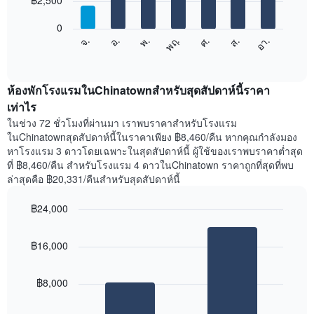
฿2,500
มี
bars.
แกน
0
X
แผนภูมิ
ศ.
พฤ.
พ.
อ.
จ.
อา.
ส.
1
ต่อ
End
แกน
of
ไป
interactive
แสดง
นี้
chart
เดือน
แสดง
ห้องพักโรงแรมในChinatownสำหรับสุดสัปดาห์นี้ราคา
แผนภูมิ
ราคา
เท่าไร
มี
เฉลี่ย
ในช่วง 72 ชั่วโมงที่ผ่านมา เราพบราคาสำหรับโรงแรม
แกน
ของ
ในChinatownสุดสัปดาห์นี้ในราคาเพียง ฿8,460/คืน หากคุณกำลังมอง
Y
ห้อง
1
หาโรงแรม 3 ดาวโดยเฉพาะในสุดสัปดาห์นี้ ผู้ใช้ของเราพบราคาต่ำสุด
พัก
แกน
ที่ ฿8,460/คืน สำหรับโรงแรม 4 ดาวในChinatown ราคาถูกที่สุดที่พบ
ใน
แแส
ล่าสุดคือ ฿20,331/คืนสำหรับสุดสัปดาห์นี้
แต่ละ
ดง
วัน
ราคา
ของ
฿24,000
เฉลี่ย
สัปดาห์
Bar
Chart
ของ
แผนภูมิ
graphic.
chart
ห้อง
฿16,000
with
มี
พัก
2
แกน
bars.
X
฿8,000
1
แผนภูมิ
แกน
ต่อ