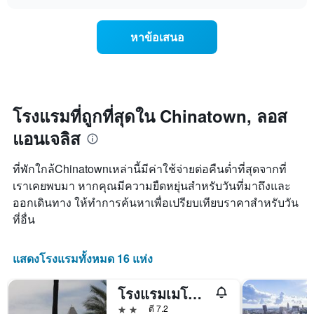
ตาม
การ
chart
ระดับ
เปลี่ยนแปลง
ดาว
ของ
หาข้อเสนอ
แผนภูมิ
ราคา
มี
ห้อง
แกน
พัก
X
เมื่อ
1
ใกล้
แกน
ถึง
โรงแรมที่ถูกที่สุดใน Chinatown, ลอส
แสดง
วัน
แอนเจลิส
หมวด
ที่
หมู่
เข้า
โรงแรม
พัก
ที่พักใกล้Chinatownเหล่านี้มีค่าใช้จ่ายต่อคืนต่ำที่สุดจากที่
ตาม
แผนภูมิ
เราเคยพบมา หากคุณมีความยืดหยุ่นสำหรับวันที่มาถึงและ
จำนวน
มี
ออกเดินทาง ให้ทำการค้นหาเพื่อเปรียบเทียบราคาสำหรับวัน
ดาว
แกน
แผนภูมิ
X
ที่อื่น
มี
1
แกน
แกน
Y
แสดง
แสดงโรงแรมทั้งหมด 16 แห่ง
1
จำนวน
แกน
วัน
โรงแรมเมโทรพลาซ่า
แสดง
ก่อน
ราคา
การ
2 ดาว
ดี 7.2