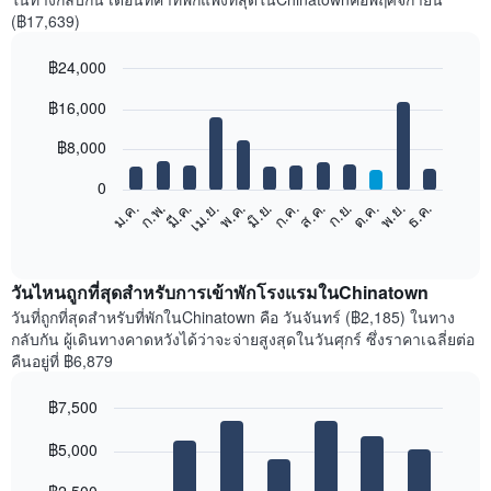
(฿17,639)
฿24,000
Bar
Chart
฿16,000
graphic.
chart
with
12
฿8,000
bars.
0
แผนภูมิ
ก.พ.
พ.ค.
ส.ค.
พ.ย.
มี.ค.
มิ.ย.
ก.ย.
ธ.ค.
ม.ค.
เม.ย.
ก.ค.
ต.ค.
ต่อ
End
of
ไป
interactive
นี้
chart
แสดง
วันไหนถูกที่สุดสำหรับการเข้าพักโรงแรมในChinatown
ราคา
วันที่ถูกที่สุดสำหรับที่พักในChinatown คือ วันจันทร์ (฿2,185) ในทาง
เฉลี่ย
กลับกัน ผู้เดินทางคาดหวังได้ว่าจะจ่ายสูงสุดในวันศุกร์ ซึ่งราคาเฉลี่ยต่อ
ของ
คืนอยู่ที่ ฿6,879
ห้อง
พัก
฿7,500
ใน
Bar
แต่ละ
Chart
graphic.
฿5,000
chart
เดือน
with
แผนภูมิ
7