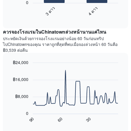
แสดง
0
ไป
วัน
3 ดาว
4 ดาว
นี้
ของ
End
แสดง
สัปดาห์
of
ราคา
แผนภูมิ
interactive
เฉลี่ย
chart
มี
ควรจองโรงแรมในChinatownล่วงหน้านานแค่ไหน
ของ
แกน
ห้อง
ประหยัดเงินด้วยการจองโรงแรมอย่างน้อย 60 วันก่อนทริป
Y
พัก
ไปChinatownของคุณ ราคาถูกที่สุดที่พบเมื่อจองล่วงหน้า 60 วันคือ
1
ใน
฿3,539 ต่อคืน
แกน
สุด
แแส
สัปดาห์
ดง
฿24,000
นี้
ราคา
Line
Chart
ที่
เฉลี่ย
graphic.
chart
พบ
ของ
with
฿16,000
ใน
90
ห้อง
ช่วง
data
พัก
points.
3
฿8,000
วัน
ที่
แผนภูมิ
ผ่าน
ต่อ
0
มา
ไป
90
60
30
โดย
นี้
End
of
รวบรวม
แสดง
interactive