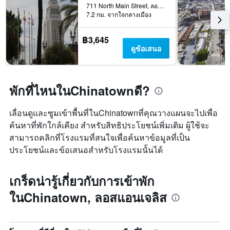
เฉลี่ย
เข้า
711 North Main Street, ลอสแอนเจลิส, CA, สหรัฐอเมริกา
7.2 กม. จากใจกลางเมือง
ของ
พัก
ห้อง
แผนภูมิ
พัก
มี
฿3,645
ใน
แกน
ดูข้อเสนอ
ช่วง
Y
สุด
1
สัปดาห์
แกน
นี้
แแส
พักที่ไหนในChinatownดี?
ที่
ดง
พบ
ราคา
เลื่อนดูและซูมเข้าพื้นที่ในChinatownที่คุณวางแผนจะไปเพื่อ
ใน
เฉลี่ย
ช่วง
ของ
ค้นหาที่พักใกล้เคียง สำหรับสิทธิประโยชน์เพิ่มเติม ผู้ใช้จะ
3
ห้อง
สามารถคลิกที่โรงแรมที่สนใจเพื่อค้นหาข้อมูลที่เป็น
วัน
พัก
ประโยชน์และข้อเสนอสำหรับโรงแรมนั้นได้
ที่
ผ่าน
มา
เกร็ดน่ารู้เกี่ยวกับการเข้าพัก
ในChinatown, ลอสแอนเจลิส