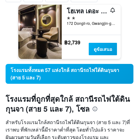
โฮเทล เดอะ ดีไซเนอร์ส พรีเมียร์ ซองซู แอนด์ คอนกุก ยูนิเวอร์ซิตี้
2 ดาว
172 Dongil-ro, Gwangjin-gu, โซล, เกาหลีใต้
฿2,739
ดูข้อเสนอ
โรงแรมทั้งหมด 57 แห่งใกล้ สถานีรถไฟใต้ดินกุนจา
(สาย 5 และ 7)
โรงแรมที่ถูกที่สุดใกล้ สถานีรถไฟใต้ดิน
กุนจา (สาย 5 และ 7), โซล
สำหรับโรงแรมใกล้สถานีรถไฟใต้ดินกุนจา (สาย 5 และ 7)ที่
เราพบ ที่พักเหล่านี้มีราคาต่ำที่สุด โดยทั่วไปแล้ว ราคาจะ
ผันผวนตามวันที่เลือก ระดับดาวของโรงแรม และ