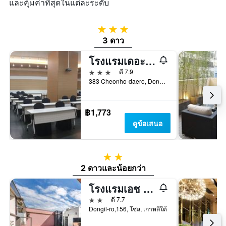
และคุ้มค่าที่สุดในแต่ละระดับ
3 ดาว
3 ดาว
โรงแรมเดอะ รีเซนส์ ทงแดมุน
3 ดาว
ดี 7.9
383 Cheonho-daero, Dongdaemun-gu, โซล, เกาหลีใต้
฿1,773
ดูข้อเสนอ
2 ดาว
2 ดาวและน้อยกว่า
โรงแรมเอช อเวนิว คอนแด
2 ดาว
ดี 7.7
Dongil-ro,156, โซล, เกาหลีใต้