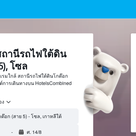
ถานีรถไฟใต้ดิน
5), โซล
แรมใกล้ สถานีรถไฟใต้ดินโกด๊อก
ไซต์การเดินทางบน HotelsCombined
้อง
๊อก (สาย 5) - โซล, เกาหลีใต้
-
ศ. 14/8