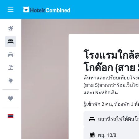
ตั๋วเครื่องบิน
โรงแรม
โรงแรมใกล้ส
รถเช่า
โกด๊อก (สาย 
เที่ยวบิน+โรงแรม
ค้นหาและเปรียบเทียบโรง
สำรวจ
(สาย 5)จากกว่าร้อยเว็บ
และประหยัดเงิน
ทริป
ผู้เข้าพัก 2 คน, ห้องพัก 1 ห
ภาษาไทย
สถานีรถไฟใต้ดินโกด
พฤ. 13/8