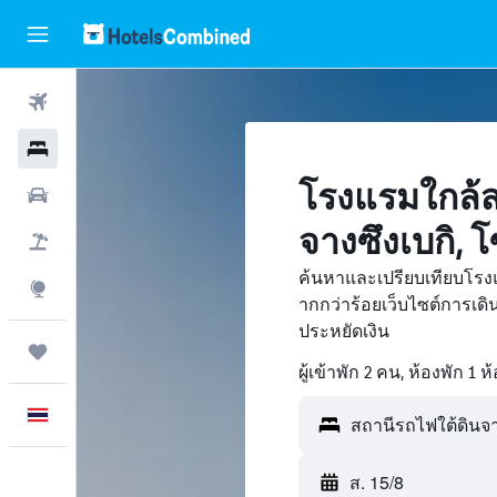
ตั๋วเครื่องบิน
โรงแรม
โรงแรมใกล้ส
รถเช่า
จางซึงเบกิ, 
เที่ยวบิน+โรงแรม
ค้นหาและเปรียบเทียบโรงแ
สำรวจ
ากกว่าร้อยเว็บไซต์การเ
ประหยัดเงิน
ทริป
ผู้เข้าพัก 2 คน, ห้องพัก 1 ห
ภาษาไทย
ส. 15/8