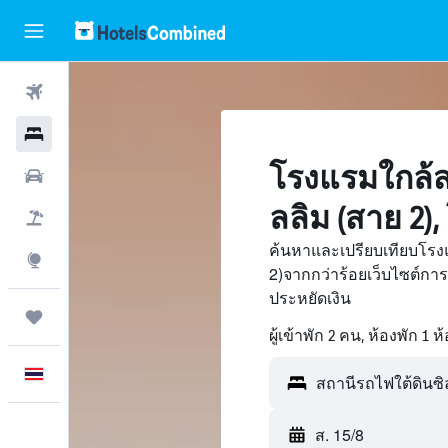
ตั๋วเครื่องบิน
โรงแรม
โรงแรมใกล้ส
รถเช่า
ลลิม (สาย 2)
เที่ยวบิน+โรงแรม
ค้นหาและเปรียบเทียบโรงแ
สำรวจ
2)จากกว่าร้อยเว็บไซต์ก
ประหยัดเงิน
ทริป
ผู้เข้าพัก 2 คน, ห้องพัก 1 ห
ภาษาไทย
ส. 15/8