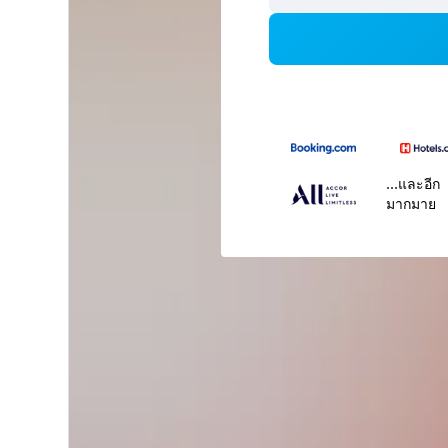
...และอีก
มากมาย