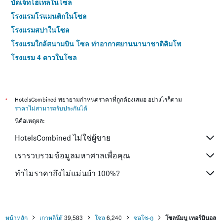
บัดเจ็ทโฮเทลในโซล
โรงแรมโรแมนติกในโซล
โรงแรมสปาในโซล
โรงแรมใกล้สนามบิน โซล ท่าอากาศยานนานาชาติคิมโพ
โรงแรม 4 ดาวในโซล
โรงแรม 5 ดาวในโซล
*
HotelsCombined พยายามกำหนดราคาที่ถูกต้องเสมอ อย่างไรก็ตาม
ราคาไม่สามารถรับประกันได้
นี่คือเหตุผล:
HotelsCombined ไม่ใช่ผู้ขาย
เรารวบรวมข้อมูลมหาศาลเพื่อคุณ
ทำไมราคาถึงไม่แม่นยำ 100%?
หน้าหลัก
เกาหลีใต้
39,583
โซล
6,240
ซอโช-กู
โซลนัมบู เทอร์มินอล