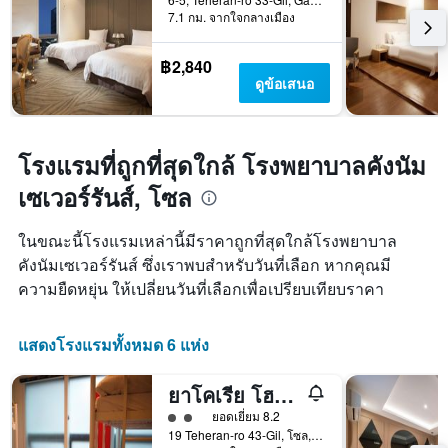
7.1 กม. จากใจกลางเมือง
฿2,840
ดูข้อเสนอ
โรงแรมที่ถูกที่สุดใกล้ โรงพยาบาลคังนัม
เซเวอร์รันส์, โซล
ในขณะนี้โรงแรมเหล่านี้มีราคาถูกที่สุดใกล้โรงพยาบาล
คังนัมเซเวอร์รันส์ ซึ่งเราพบสำหรับวันที่เลือก หากคุณมี
ความยืดหยุ่น ให้เปลี่ยนวันที่เลือกเพื่อเปรียบเทียบราคา
แสดงโรงแรมทั้งหมด 6 แห่ง
ยาโคเรีย โฮสเทล กังนัม
ให้ 2 ดาว
ยอดเยี่ยม 8.2
19 Teheran-ro 43-Gil, โซล, เกาหลีใต้