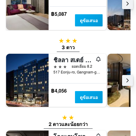
฿5,087
ดูข้อเสนอ
3 ดาว
3 ดาว
ชิลลา สเตย์ กังนัม ยอกซัม
3 ดาว
ยอดเยี่ยม 8.2
517 Eonju-ro, Gangnam-gu, โซล, เกาหลีใต้
฿4,056
ดูข้อเสนอ
2 ดาว
2 ดาวและน้อยกว่า