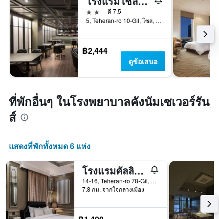
โรงแรมโซลฮาดะ
2 ดาว
ดี 7.5
5, Teheran-ro 10-Gil, โซล, เกาหลีใต้
฿2,444
ดูข้อเสนอ
ที่พักอื่นๆ ในโรงพยาบาลคังนัมเซเวอร์รัน
ส์
แสดงที่พักทั้งหมด 6 แห่ง
โรงแรมคัลลิแนน แดชิ
14-16, Teheran-ro 78-Gil, โซล, เกาหลีใต้
7.8 กม. จากใจกลางเมือง