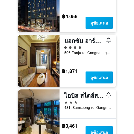
฿4,056
ดูข้อเสนอ
ยอกซัม อาร์ตโนโว้ ซิตี้ โฮเทล แอนด์ เรซิเดนซ์
ให้ 4 ดาว
506 Eonju-ro, Gangnam-gu, โซล, เกาหลีใต้
฿1,871
ดูข้อเสนอ
ไอบิส สไตล์ส แอมบาสเดอร์ โซล กังนัม
3 ดาว
431, Samseong-ro, Gangnam-gu, โซล, เกาหลีใต้
฿3,461
ดูข้อเสนอ