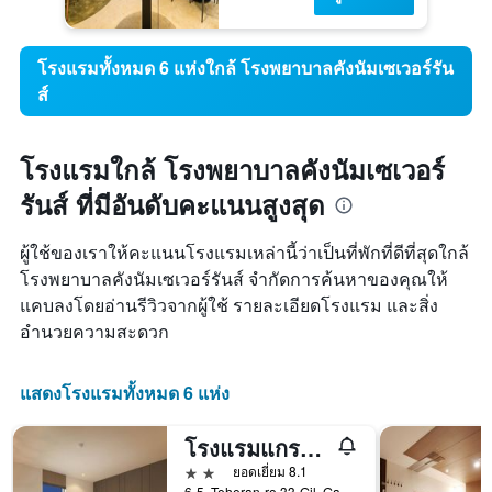
โรงแรมทั้งหมด 6 แห่งใกล้ โรงพยาบาลคังนัมเซเวอร์รัน
ส์
โรงแรมใกล้ โรงพยาบาลคังนัมเซเวอร์
รันส์ ที่มีอันดับคะแนนสูงสุด
ผู้ใช้ของเราให้คะแนนโรงแรมเหล่านี้ว่าเป็นที่พักที่ดีที่สุดใกล้
โรงพยาบาลคังนัมเซเวอร์รันส์ จำกัดการค้นหาของคุณให้
แคบลงโดยอ่านรีวิวจากผู้ใช้ รายละเอียดโรงแรม และสิ่ง
อำนวยความสะดวก
แสดงโรงแรมทั้งหมด 6 แห่ง
โรงแรมแกรมมอส
2 ดาว
ยอดเยี่ยม 8.1
6-5, Teheran-ro 33-Gil, Gangnam-gu, โซล, เกาหลีใต้