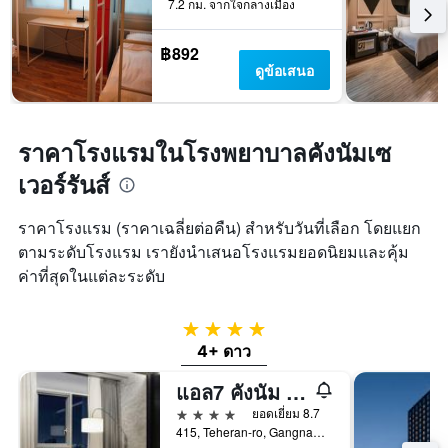
7.2 กม. จากใจกลางเมือง
฿892
ดูข้อเสนอ
ราคาโรงแรมในโรงพยาบาลคังนัมเซ
เวอร์รันส์
ราคาโรงแรม (ราคาเฉลี่ยต่อคืน) สำหรับวันที่เลือก โดยแยก
ตามระดับโรงแรม เรายังนำเสนอโรงแรมยอดนิยมและคุ้ม
ค่าที่สุดในแต่ละระดับ
4 ดาว
4+ ดาว
แอล7 คังนัม บาย ล็อตเต โฮเทลส์
4 ดาว
ยอดเยี่ยม 8.7
415, Teheran-ro, Gangnam-gu, โซล, เกาหลีใต้