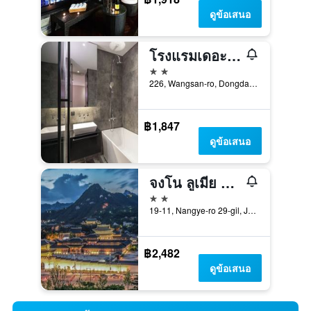
ดูข้อเสนอ
โรงแรมเดอะดีไซเนอร์ ชองยางนี
2 ดาว
226, Wangsan-ro, Dongdaemun-gu, โซล, เกาหลีใต้
฿1,847
ดูข้อเสนอ
จงโน ลูเมีย ทัวริสต์ โฮเทล
2 ดาว
19-11, Nangye-ro 29-gil, Jongno-gu, โซล, เกาหลีใต้
฿2,482
ดูข้อเสนอ