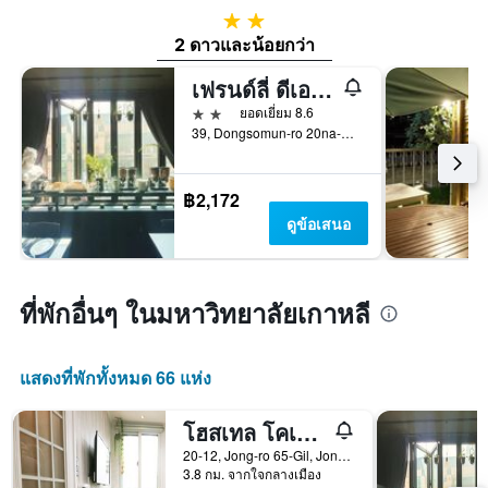
2 ดาว
2 ดาวและน้อยกว่า
เฟรนด์ลี่ ดีเอช แนสซองซ์ โฮเทล บาย มินดรัม กรุ๊ป
2 ดาว
ยอดเยี่ยม 8.6
39, Dongsomun-ro 20na-Gil, โซล, เกาหลีใต้
฿2,172
ดูข้อเสนอ
ที่พักอื่นๆ ในมหาวิทยาลัยเกาหลี
แสดงที่พักทั้งหมด 66 แห่ง
โฮสเทล โคเรีย ออริจินัล
20-12, Jong-ro 65-Gil, Jongno-gu, โซล, เกาหลีใต้
3.8 กม. จากใจกลางเมือง