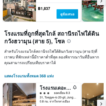
฿1,837
ดูข้อเสนอ
โรงแรมที่ถูกที่สุดใกล้ สถานีรถไฟใต้ดิน
กวังฮวามุน (สาย 5), โซล
สำหรับโรงแรมใกล้สถานีรถไฟใต้ดินกวังฮวามุน (สาย 5)ที่
เราพบ ที่พักเหล่านี้มีราคาต่ำที่สุด ลองพิจารณาวันที่อื่นหาก
คุณสามารถเปรียบเทียบราคาได้
แสดงโรงแรมทั้งหมด 368 แห่ง
โรงแรมเดอะ คิวบ์ - โฮสเทล
ให้ 3 ดาว
ยอดเยี่ยม 8.3
31, Toegye-ro 20-gil, Jung-gu, โซล, เกาหลีใต้
0.8 กม. จากใจกลางเมือง