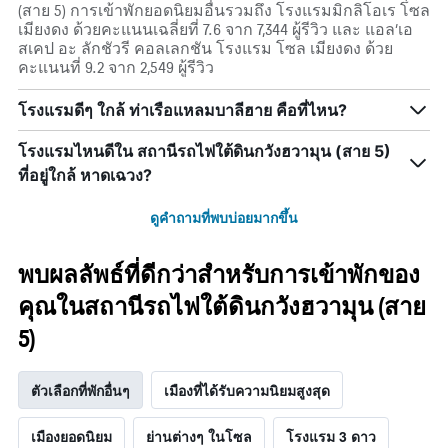
(สาย 5) การเข้าพักยอดนิยมอื่นรวมถึง โรงแรมมิกลิโอเร โซล
เมียงดง ด้วยคะแนนเฉลี่ยที่ 7.6 จาก 7,344 ผู้รีวิว และ แอล’เอ
สเคป อะ ลักชัวรี คอลเลกชัน โรงแรม โซล เมียงดง ด้วย
คะแนนที่ 9.2 จาก 2,549 ผู้รีวิว
โรงแรมดีๆ ใกล้ ท่าเรือแหลมบาลีฮาย คือที่ไหน?
โรงแรมไหนดีใน สถานีรถไฟใต้ดินกวังฮวามุน (สาย 5)
ที่อยู่ใกล้ หาดเฉวง?
ดูคำถามที่พบบ่อยมากขึ้น
พบผลลัพธ์ที่ดีกว่าสำหรับการเข้าพักของ
คุณในสถานีรถไฟใต้ดินกวังฮวามุน (สาย
5)
ตัวเลือกที่พักอื่นๆ
เมืองที่ได้รับความนิยมสูงสุด
เมืองยอดนิยม
ย่านต่างๆ ในโซล
โรงแรม 3 ดาว