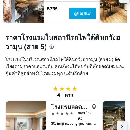
฿735
ดูข้อเสนอ
ราคาโรงแรมในสถานีรถไฟใต้ดินกวังฮ
วามุน (สาย 5)
โรงแรมในบริเวณสถานีรถไฟใต้ดินกวังฮวามุน (สาย 5) จัด
เรียงตามราคาและระดับ คุณยังจะได้พบกับที่พักยอดนิยมและ
คุ้มค่าที่สุดสำหรับโรงแรมทุกระดับอีกด้วย
4 ดาว
4+ ดาว
โรงแรมลอตเต้ โซล
5 ดาว
ยอดเยี่ยม
9.0
30, Eulji-ro, Jung-gu, โซล, เกาหลีใต้