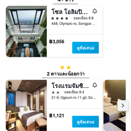
โซล โอลิมปิก พาร์คเทล
ให้ 4 ดาว
ยอดเยี่ยม 8.8
448, Olympic-ro, Songpa-gu, โซล, เกาหลีใต้
฿3,056
ดูข้อเสนอ
2 ดาว
2 ดาวและน้อยกว่า
โรงแรมจัมซิล ดีไลท์
2 ดาว
ยอดเยี่ยม 8.4
21-9, Ogeum-ro 11-gil, Songpa-gu, โซล, เกาหลีใต้
฿1,121
ดูข้อเสนอ