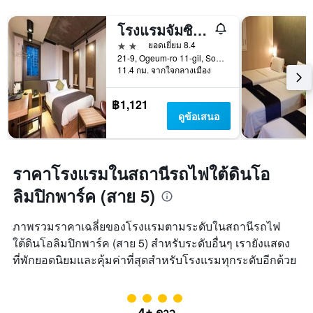
โรงแรมจัมซิล ดีไลท์
2 ดาว
ยอดเยี่ยม 8.4
21-9, Ogeum-ro 11-gil, Songpa-gu, โซล, เกาหลีใต้
11.4 กม. จากใจกลางเมือง
฿1,121
ดูข้อเสนอ
ราคาโรงแรมในสถานีรถไฟใต้ดินโอ
ลิมปิกพาร์ค (สาย 5)
ภาพรวมราคาเฉลี่ยของโรงแรมตามระดับในสถานีรถไฟ
ใต้ดินโอลิมปิกพาร์ค (สาย 5) สำหรับระดับอื่นๆ เรายังแสดง
ที่พักยอดนิยมและคุ้มค่าที่สุดสำหรับโรงแรมทุกระดับอีกด้วย
ให้ 4 ดาว
4+ ดาว