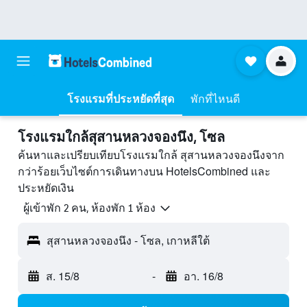
โรงแรมที่ประหยัดที่สุด
พักที่ไหนดี
โรงแรมใกล้สุสานหลวงจองนึง, โซล
ค้นหาและเปรียบเทียบโรงแรมใกล้ สุสานหลวงจองนึงจาก
กว่าร้อยเว็บไซต์การเดินทางบน HotelsCombined และ
ประหยัดเงิน
ผู้เข้าพัก 2 คน, ห้องพัก 1 ห้อง
สุสานหลวงจองนึง - โซล, เกาหลีใต้
ส. 15/8
-
อา. 16/8