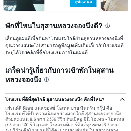
ดูข้อเสนอ
พักที่ไหนในสุสานหลวงจองนึงดี?
เลื่อนดูแผนที่เพื่อค้นหาโรงแรมใกล้ย่านสุสานหลวงจองนึงที่
คุณวางแผนจะไป สามารถดูข้อมูลเพิ่มเติมเกี่ยวกับโรงแรมที่
ระบุได้โดยคลิกที่ชื่อโรงแรมภายในแผนที่
เกร็ดน่ารู้เกี่ยวกับการเข้าพักในสุสาน
หลวงจองนึง
โรงแรมที่ดีที่สุดใกล้ สุสานหลวงจองนึง คือที่ไหน?
เฟรนด์ลี่ ดีเอช แนสซองซ์ โฮเทล บาย มินดรัม กรุ๊ป คือ
โรงแรมที่ได้รับความนิยมอย่างมากใกล้ สุสานหลวงจองนึง
ด้วยคะแนน 8.6 จาก 2,356 รีวิว ดับเบิลยู มินิ โฮเทล - โฮสเทล
(7.3 จาก 130 รีวิว) และ โรงแรมดิอาร์ทิสต์ดุงเซยง (8.7 จาก
381 รีวิว) คือโรงแรมที่ได้คะแนนสูงเช่นกันใน สุสานหลวง