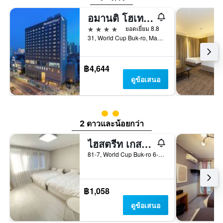
อมานติ โฮเทล โซล ฮงแด
4 ดาว
ยอดเยี่ยม 8.8
31, World Cup Buk-ro, Mapo-gu, โซล, เกาหลีใต้
฿4,644
ดูข้อเสนอ
ให้ 2 ดาว
2 ดาวและน้อยกว่า
ไฮสตรีท เกสต์เฮาส์
81-7, World Cup Buk-ro 6-Gil, Mapo-gu, โซล, เกาหลีใต้
฿1,058
ดูข้อเสนอ