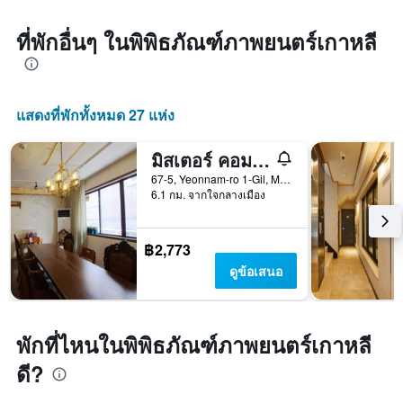
ที่พักอื่นๆ ในพิพิธภัณฑ์ภาพยนตร์เกาหลี
แสดงที่พักทั้งหมด 27 แห่ง
มิสเตอร์ คอมม่า เกสท์เฮาส์
67-5, Yeonnam-ro 1-Gil, Mapo-gu, โซล, เกาหลีใต้
6.1 กม. จากใจกลางเมือง
฿2,773
ดูข้อเสนอ
พักที่ไหนในพิพิธภัณฑ์ภาพยนตร์เกาหลี
ดี?