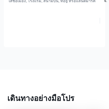
จ. 
ใส่ชื่อเมือง, โรงแรม, สนามบิน, ที่อยู่ หรือแลนด์มาร์ค
เดินทางอย่างมือโปร